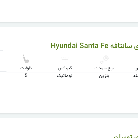
ه Hyundai Santa Fe
و
نوع سوخت
گیربکس
ظرفیت
ند
بنزین
اتوماتیک
5
 توسان