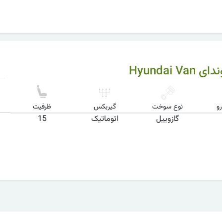
Hyundai V
و
نوع سوخت
گیربکس
ظرفیت
گازوییل
اتوماتیک
15