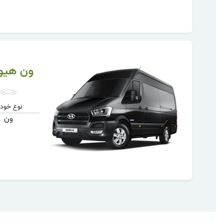
ون هیوندای an
نوع خودر
ون