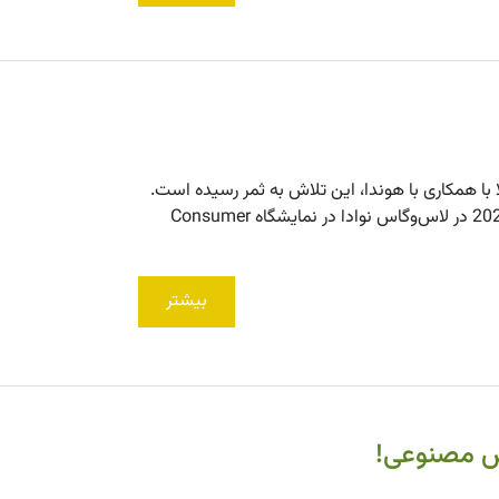
ا همکاری با هوندا، این تلاش به ثمر رسیده است.
اولین خودروی الکتریکی مشترک این دو برند با نام Afeela در 4 ژانویه 2023 در لاس‌وگاس نوادا در نمایشگاه Consumer
بیشتر