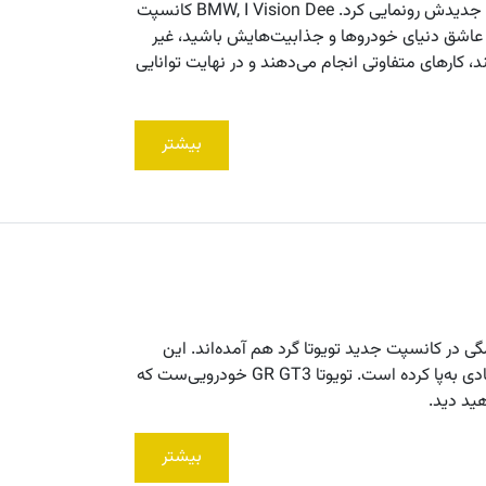
بی‌ام‌و در چند ماه گذشته و در نمایشگاه 2023 CES از کانسپت خودروی جدیدش رونمایی کرد. BMW, I Vision Dee کانسپت
هم عاشق دنیای خودروها و جذابیت‌هایش باشید، غیر
 کارهای متفاوتی انجام می‌دهند و در نهایت توانایی
بیشتر
 در کانسپت جدید تویوتا گرد هم آمده‌اند. این
گردهمایی باعث تحول و دگرگونی در دنیای خودروها شده و سروصدای زیادی به‌پا کرده است. تویوتا GR GT3 خودرویی‌ست که
هید دید.
بیشتر